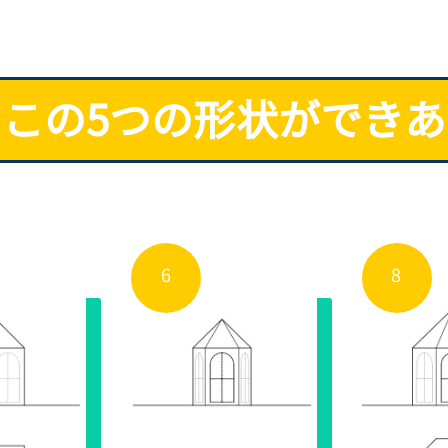
この5つの形状ができ
6
8