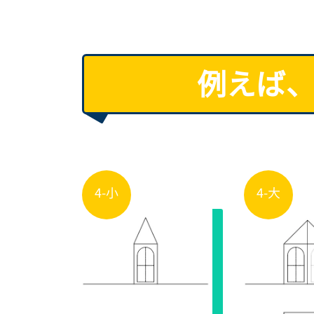
例えば、
4-小
4-大